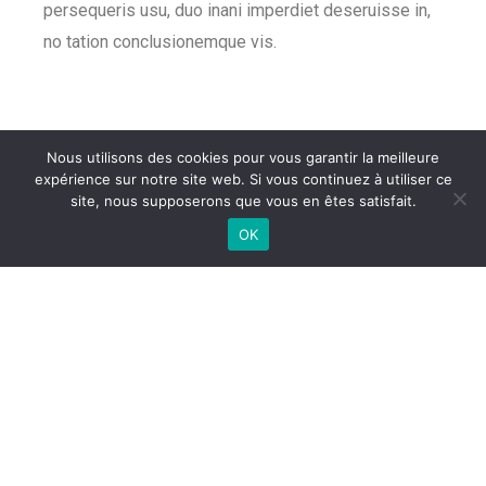
persequeris usu, duo inani imperdiet deseruisse in,
no tation conclusionemque vis.
Nous utilisons des cookies pour vous garantir la meilleure
expérience sur notre site web. Si vous continuez à utiliser ce
site, nous supposerons que vous en êtes satisfait.
Amenities
OK
Douche
Sèche cheveux
Serviettes de bain