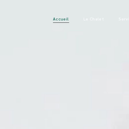
Les Chambr
Accueil
Le Chalet
Serv
La Cuisine
Les Salons
Le Sauna et
Les Chambres
La Cuisine
Les Salons
Le Sauna et Jacuzzi