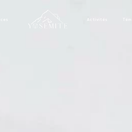
es
ices
Activités
Tém
 Jacuzzi